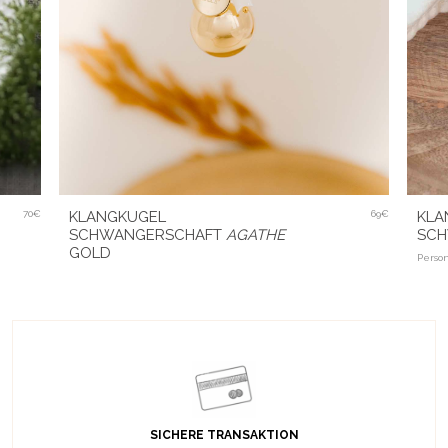
KLA
70€
KLANGKUGEL
69€
SCH
SCHWANGERSCHAFT
AGATHE
GOLD
Person
SICHERE TRANSAKTION