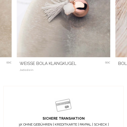
66€
WEISSE BOLA KLANGKUGEL
66€
BOL
Jadestein
SICHERE TRANSAKTION
3X OHNE GEBÜHREN | KREDITKARTE | PAYPAL | SCHECK |