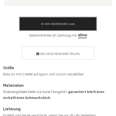
IN DEN WARENKORB |
102
€
Gebührenfreie 3X-Zahlung mit
DIE GESCHENKIDEE TEILEN
Größe
Bola 20 mm | Kette auf 95cm und 110cm verstellbar
Materialien
Rosévergoldete Kette (24 Karat Feingold) |
garantiert bleifreies
nickelfreies Schmuckstück.
Lieferung
Erstellt und heute verschickt, wenn Sie vor 16 Uhr bestellen!