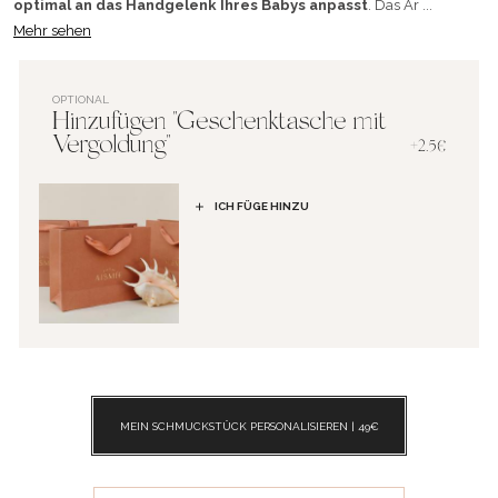
optimal an das Handgelenk Ihres Babys anpasst
. Das Ar ...
Mehr sehen
OPTIONAL
Hinzufügen "Geschenktasche mit
Vergoldung"
+2.5€
ICH FÜGE HINZU
MEIN SCHMUCKSTÜCK PERSONALISIEREN |
49
€