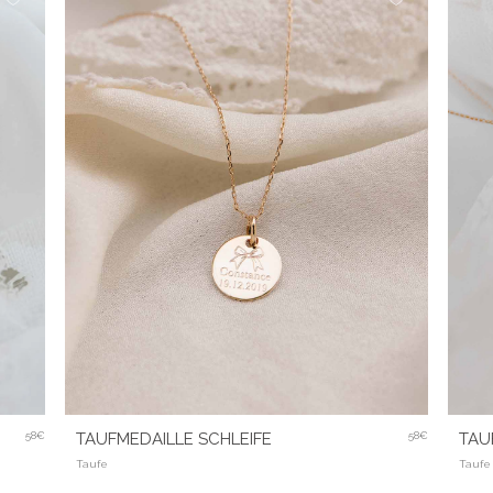
TAU
58€
TAUFMEDAILLE SCHLEIFE
58€
Taufe
Taufe