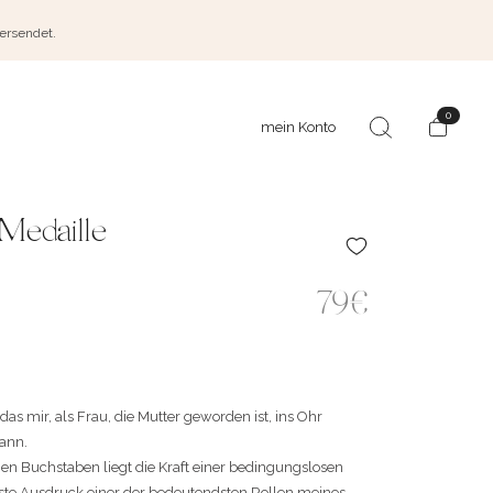
versendet.
0
mein Konto
 Medaille
79€
das mir, als Frau, die Mutter geworden ist, ins Ohr
kann.
en Buchstaben liegt die Kraft einer bedingungslosen
este Ausdruck einer der bedeutendsten Rollen meines