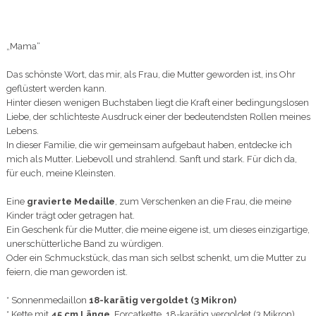
„Mama“
Das schönste Wort, das mir, als Frau, die Mutter geworden ist, ins Ohr
geflüstert werden kann.
Hinter diesen wenigen Buchstaben liegt die Kraft einer bedingungslosen
Liebe, der schlichteste Ausdruck einer der bedeutendsten Rollen meines
Lebens.
In dieser Familie, die wir gemeinsam aufgebaut haben, entdecke ich
mich als Mutter. Liebevoll und strahlend. Sanft und stark. Für dich da,
für euch, meine Kleinsten.
Eine
gravierte Medaille
, zum Verschenken an die Frau, die meine
Kinder trägt oder getragen hat.
Ein Geschenk für die Mutter, die meine eigene ist, um dieses einzigartige,
unerschütterliche Band zu würdigen.
Oder ein Schmuckstück, das man sich selbst schenkt, um die Mutter zu
feiern, die man geworden ist.
* Sonnenmedaillon
18-karätig vergoldet (3 Mikron)
* Kette mit
45 cm Länge
, Forçatkette, 18-karätig vergoldet (3 Mikron)