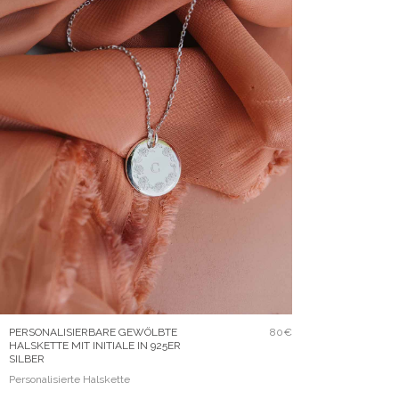
PERSONALISIERBARE GEWÖLBTE
80€
HALSKETTE MIT INITIALE IN 925ER
SILBER
Personalisierte Halskette