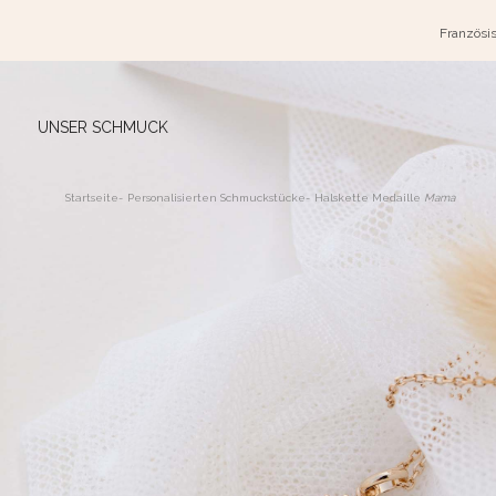
Französis
UNSER SCHMUCK
Startseite
-
Personalisierten Schmuckstücke
-
Halskette Medaille
Mama