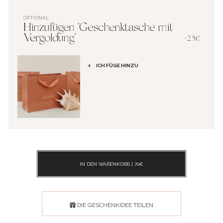
OPTIONAL
Hinzufügen "Geschenktasche mit
Vergoldung"
+2.5€
ICH FÜGE HINZU
IN DEN WARENKORB |
70
€
DIE GESCHENKIDEE TEILEN