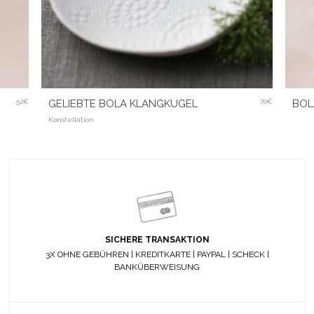
52€
GELIEBTE BOLA KLANGKUGEL
70€
BOL
Konstellation
SICHERE TRANSAKTION
3X OHNE GEBÜHREN | KREDITKARTE | PAYPAL | SCHECK |
BANKÜBERWEISUNG