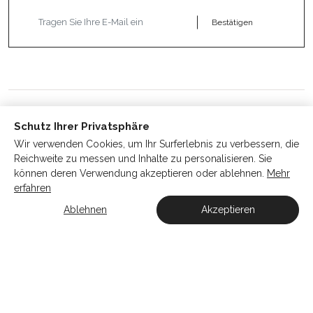
Bestätigen
Schutz Ihrer Privatsphäre
Wir verwenden Cookies, um Ihr Surferlebnis zu verbessern, die
Reichweite zu messen und Inhalte zu personalisieren. Sie
können deren Verwendung akzeptieren oder ablehnen.
Mehr
UNSER SCHMUCK
erfahren
Ablehnen
Akzeptieren
KONTAKT
Atelier Aismée ist auch in anderen Ländern verfügbar :
Fr
It
Es
Uk