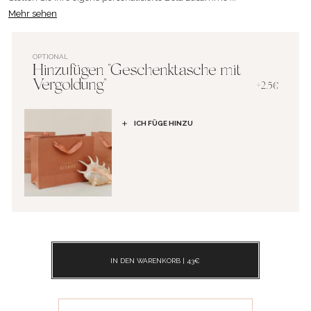
Mehr sehen
OPTIONAL
Hinzufügen "Geschenktasche mit
Vergoldung"
+2.5€
ICH FÜGE HINZU
IN DEN WARENKORB |
43
€