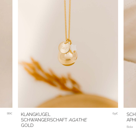
88€
SCH
KLANGKUGEL
69€
APH
SCHWANGERSCHAFT
AGATHE
GOLD
Bola